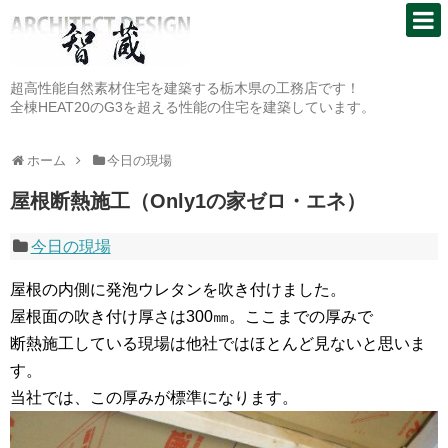
超高性能自然素材住宅を建築する栃木県の工務店です！
全棟HEAT20のG3を超える性能の住宅を建築しています。
ホーム
今日の現場
屋根断熱施工（Only1の家ゼロ・エネ）
今日の現場
屋根の内側に発泡ウレタンを吹き付けました。
屋根面の吹き付け厚さは300㎜。ここまでの厚みで
断熱施工している現場は他社ではほとんど見ないと思いま
す。
当社では、この厚みが標準になります。