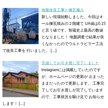
地盤改良工事と煉瓦搬入
新しい現場始動しました。今回はオ
ール煉瓦積みの２階建て UA値は0.15
と言う値です。智蔵史上最高の数値
となりました！ 地盤調査で結果が良
くなかったのでウルトラピラー工法
で改良工事を 行いました。
[…]
完成してお引き渡し完了しました
Instagramには掲載していたのです
が、ホームページの更新が 止まった
ままだったので更新します。 工事完
了してお引き渡しが完了しています
ので、工事状況を駆け足で お知らせ
します！
[…]