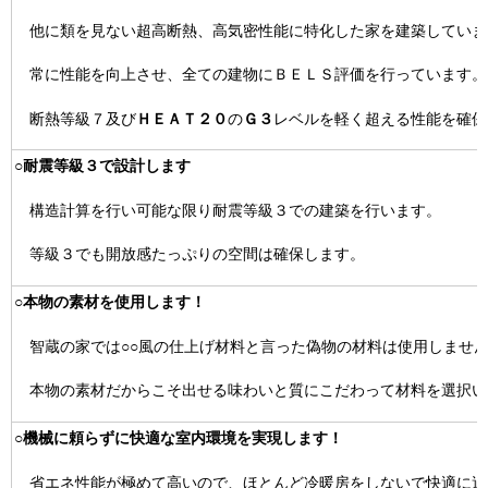
他に類を見ない超高断熱、高気密性能に特化した家を建築していま
常に性能を向上させ、全ての建物にＢＥＬＳ評価を行っています。
断熱等級７及び
ＨＥＡＴ２０
の
Ｇ３
レベルを軽く超える性能を確保
○耐震等級３で設計します
構造計算を行い可能な限り耐震等級３での建築を行います。
等級３でも開放感たっぷりの空間は確保します。
○本物の素材を使用します！
智蔵の家では○○風の仕上げ材料と言った偽物の材料は使用しませ
本物の素材だからこそ出せる味わいと質にこだわって材料を選択い
○機械に頼らずに快適な室内環境を実現します！
省エネ性能が極めて高いので、ほとんど冷暖房をしないで快適に過