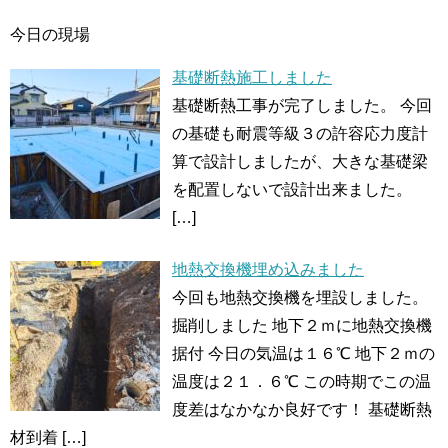
今日の現場
基礎断熱施工しました
基礎断熱工事が完了しました。 今回
の基礎も耐震等級３の許容応力度計
算で設計しましたが、大きな基礎梁
を配置しないで設計出来ました。
[…]
地熱交換機埋め込みました
今回も地熱交換機を埋設しました。
掘削しました 地下２ｍに地熱交換機
据付 今日の気温は１６℃ 地下２ｍの
温度は２１．６℃ この時期でこの温
度差はなかなか良好です！ 基礎断熱
材到着
[…]