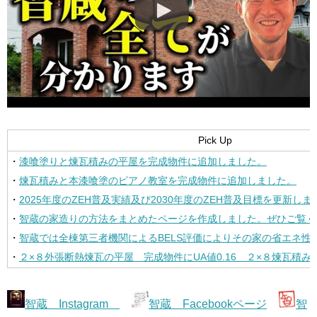
Pick Up
・
漆喰塗りと煉瓦積みの平屋を完成物件に追加しました。
・
煉瓦積みと本漆喰塗のピアノ教室を完成物件に追加しました。
・
2025年度のZEH普及実績及び2030年度のZEH普及目標を更新しま
・
智蔵の家造りの方法をまとめたページを作成しました。ぜひご覧く
・
智蔵では全棟第三者機関によるBELS評価によりその家の省エネ性
・
２×８外張断熱煉瓦の平屋
完成物件にUA値0.16 ２×８煉瓦積
智蔵 Instagram
智蔵 Facebookページ
智