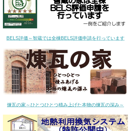
BELS評価～智蔵では全棟BELS評価申請を行っています
煉瓦の家～ひとつひとつ積み上げた本物の煉瓦の深み～