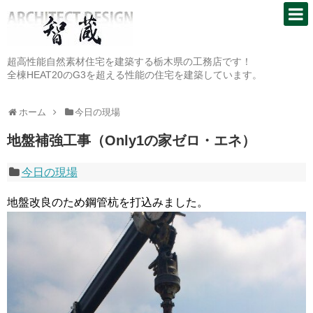
超高性能自然素材住宅を建築する栃木県の工務店です！
全棟HEAT20のG3を超える性能の住宅を建築しています。
ホーム
今日の現場
地盤補強工事（Only1の家ゼロ・エネ）
今日の現場
地盤改良のため鋼管杭を打込みました。