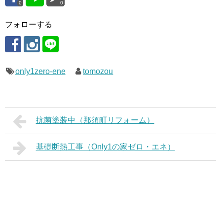
0
0
フォローする
only1zero-ene
tomozou
抗菌塗装中（那須町リフォーム）
基礎断熱工事（Only1の家ゼロ・エネ）