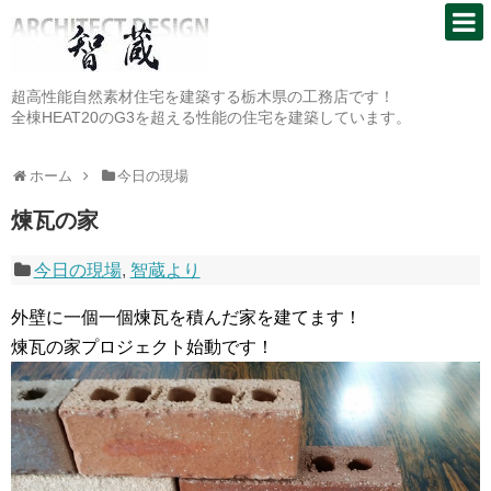
超高性能自然素材住宅を建築する栃木県の工務店です！
全棟HEAT20のG3を超える性能の住宅を建築しています。
ホーム
今日の現場
煉瓦の家
今日の現場
,
智蔵より
外壁に一個一個煉瓦を積んだ家を建てます！
煉瓦の家プロジェクト始動です！