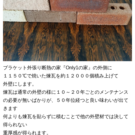
ブラケット外張り断熱の家『Only1の家』の外側に
１１５０℃で焼いた煉瓦を約１２０００個積み上げて
外壁にします。
煉瓦は通常の外壁の様に１０～２０年ごとのメンテナンス
の必要が無いばかりが、５０年位経つと良い味わいが出て
きます
何よりも煉瓦を貼らずに積むことで他の外壁材では決して
得られない
重厚感が得られます。