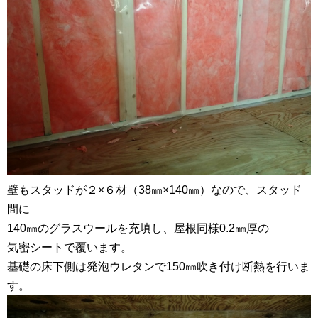
壁もスタッドが２×６材（38㎜×140㎜）なので、スタッド
間に
140㎜のグラスウールを充填し、屋根同様0.2㎜厚の
気密シートで覆います。
基礎の床下側は発泡ウレタンで150㎜吹き付け断熱を行いま
す。