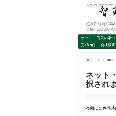
超高性能自然素
全棟HEAT20
ホーム
智蔵の家づ
完成物件
会社概要
ホーム
今
ネット
択され
今回は２件同時