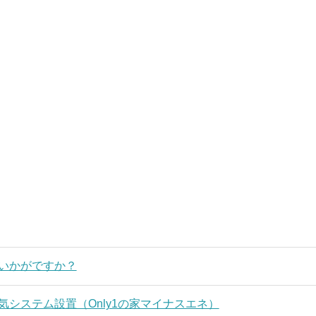
いかがですか？
気システム設置（Only1の家マイナスエネ）