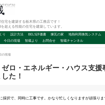
材住宅を建築する栃木県の工務店です！
のG3を超える性能の住宅を建築しています。
くり
設計方法
BELS評価書
煉瓦の家
地熱利用換気システム
今日の現場
智蔵より
お問合せ
智蔵チャンネル
日の現場
・ゼロ・エネルギー・ハウス支援
ました！
に採択で、同時に工事です。かなり忙しくなりますが頑張ります！