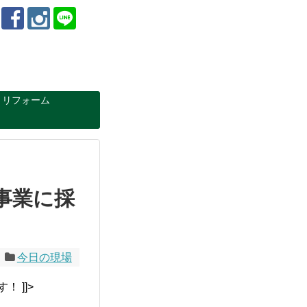
リフォーム
事業に採
今日の現場
 ]]>